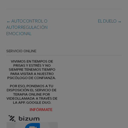
Navegación
←
AUTOCONTROL O
EL DUELO
→
de
AUTORREGULACIÓN
la
EMOCIONAL
entrada
SERVICIO ONLINE