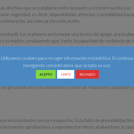
o afectivo que se establece entre la madre y el recién nacido o la
nar seguridad, es decir, disponibilidad, atención, y sensibilidad hacia
tisfacerlas, así como protección al niño.
 infantil, fue el primero en formular una teoría del apego, al estudiar
jo y su madre, concluyendo que, tanto, la capacidad de resiliencia de l
l posterior estaba directamente relacionada con el tipo de vínculo
 primeros años. John Bowlby estableció cuatro tipos de apego:
Utilizamos cookies para recoger información estadística. Si continúa
navegando consideramos que acepta su uso.
ACEPTO
+INFO
RECHAZO
e el cuidado es constante y afectuoso. Las personas que lo desarrol
de gestionar bien sus emociones y construir relaciones saludables y
n inconsistentes en sus respuestas. Esta falta de previsibilidad llev
nstantemente aprobación y a experimentar miedo al abandono, lo que