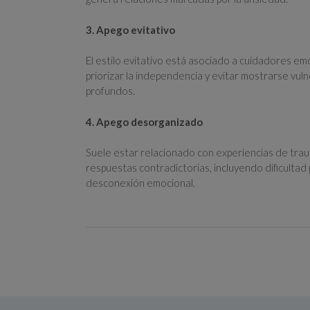
3. Apego evitativo
El estilo evitativo está asociado a cuidadores e
priorizar la independencia y evitar mostrarse vulne
profundos.
4. Apego desorganizado
Suele estar relacionado con experiencias de traum
respuestas contradictorias, incluyendo dificulta
desconexión emocional.
Navegación
de
la
entrada