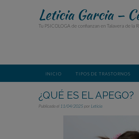
Saltar
Leticia Garcia – C
al
contenido
Tu PSICOLOGA de confianzan en Talavera de la R
INICIO
TIPOS DE TRASTORNOS
¿QUÉ ES EL APEGO?
Publicada el
11/04/2025
por
Leticia