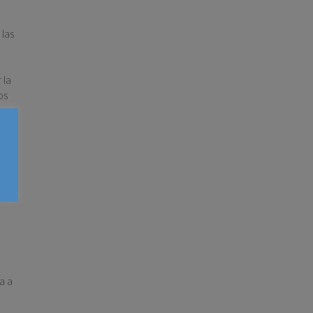
 las
 la
os
 que
lan
a a