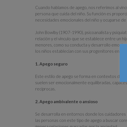
Cuando hablamos de apego, nos referimos al víncul
persona que cuida del niño. Su función es proporcio
necesidades emocionales del niño y ocuparse de sa
John Bowlby (1907-1990), psicoanalista y psiquiatra
relación y el vínculo que se establece entre un hi
menores, como su conducta y desarrollo emociona
los niños establecían con sus progenitores en los
1. Apego seguro
Este estilo de apego se forma en contextos dond
suelen ser emocionalmente equilibradas, capaces 
recíprocas.
2. Apego ambivalente o ansioso
Se desarrolla en entornos donde los cuidadores so
las personas con este tipo de apego a buscar co
genera relaciones marcadas por la ansiedad.