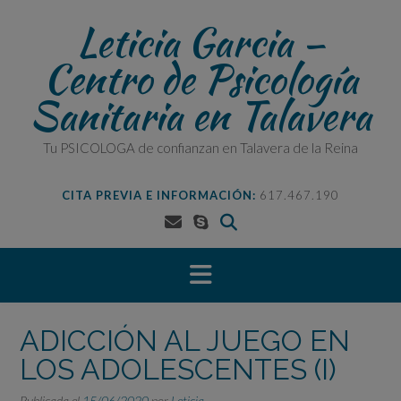
Saltar
Leticia Garcia –
al
contenido
Centro de Psicología
Sanitaria en Talavera
Tu PSICOLOGA de confianzan en Talavera de la Reina
CITA PREVIA E INFORMACIÓN:
617.467.190
ADICCIÓN AL JUEGO EN
LOS ADOLESCENTES (I)
Publicada el
15/06/2020
por
Leticia