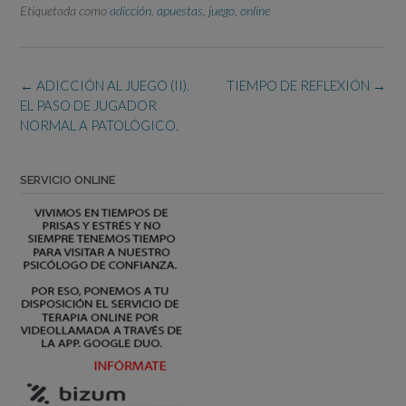
Etiquetada como
adicción
,
apuestas
,
juego
,
online
Navegación
←
ADICCIÓN AL JUEGO (II).
TIEMPO DE REFLEXIÓN
→
de
EL PASO DE JUGADOR
la
NORMAL A PATOLÓGICO.
entrada
SERVICIO ONLINE