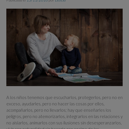
A los niños tenemos que escucharlos, protegerlos, pero no en
exceso, ayudarles, pero no hacer las cosas por ellos,
acompañarlos, pero no llevarlos; hay que enseñarles los
peligros, pero no atemorizarlos, integrarlos en las relaciones y
no aislarlos, animarlos con sus ilusiones sin desesperanzarlos,
vivir con naturalidad sin hacerlo por encima de las