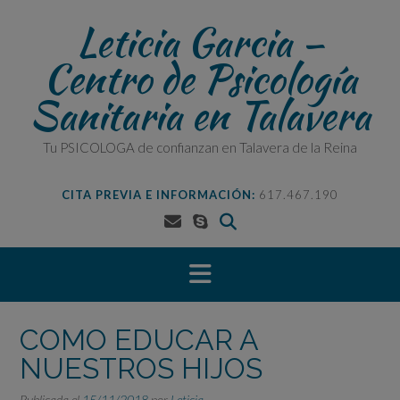
Saltar
Leticia Garcia –
al
contenido
Centro de Psicología
Sanitaria en Talavera
Tu PSICOLOGA de confianzan en Talavera de la Reina
CITA PREVIA E INFORMACIÓN:
617.467.190
COMO EDUCAR A
NUESTROS HIJOS
Publicada el
15/11/2018
por
Leticia